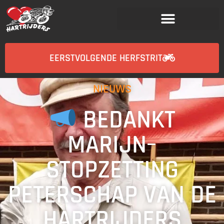
EERSTVOLGENDE HERFSTRIT
NIEUWS
BEDANKT
MARIJN–
STOPZETTING
PETERSCHAP VAN DE
HARTRIJDERS