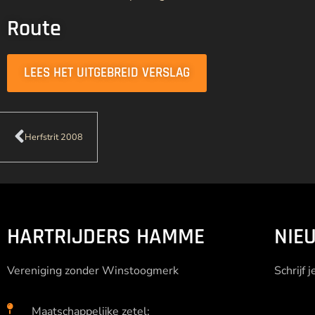
Route
LEES HET UITGEBREID VERSLAG
Herfstrit 2008
HARTRIJDERS HAMME
NIE
Vereniging zonder Winstoogmerk
Schrijf 
Maatschappelijke zetel: